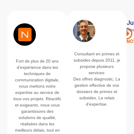
Marco Moreira
Ju
Technologie - Web -
Prim
Communication
NO
NETFILON
Consultant en primes et
subsides depuis 2011, je
Fort de plus de 20 ans
propose plusieurs
d’expérience dans les
services:
techniques de
Des offres diagnostic, La
communication digitale,
gestion effective de vos
nous mettons notre
dossiers de primes et
expertise au service de
subsides, Le relais
tous vos projets. Réactifs
d’expertise.
et exigeants, nous vous
garantissons des
solutions de qualité,
réalisées dans les
meilleurs délais, tout en