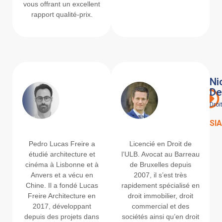
vous offrant un excellent
rapport qualité-prix.
Pedro Lucas
Ni
Freire
De
Architecture et PEB
Droi
Architecture et PEB
SI
Pedro Lucas Freire a
Licencié en Droit de
étudié architecture et
l’ULB. Avocat au Barreau
cinéma à Lisbonne et à
de Bruxelles depuis
Anvers et a vécu en
2007, il s’est très
Chine. Il a fondé Lucas
rapidement spécialisé en
Freire Architecture en
droit immobilier, droit
2017, développant
commercial et des
depuis des projets dans
sociétés ainsi qu’en droit